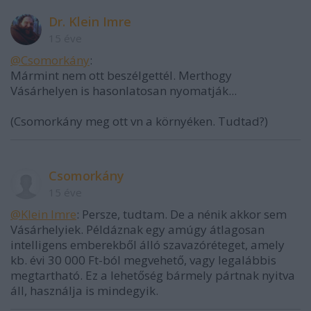
Dr. Klein Imre
15 éve
@Csomorkány
:
Mármint nem ott beszélgettél. Merthogy
Vásárhelyen is hasonlatosan nyomatják...
(Csomorkány meg ott vn a környéken. Tudtad?)
Csomorkány
15 éve
@Klein Imre
: Persze, tudtam. De a nénik akkor sem
Vásárhelyiek. Példáznak egy amúgy átlagosan
intelligens emberekből álló szavazóréteget, amely
kb. évi 30 000 Ft-ból megvehető, vagy legalábbis
megtartható. Ez a lehetőség bármely pártnak nyitva
áll, használja is mindegyik.