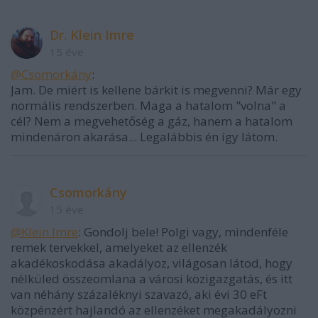
Dr. Klein Imre
15 éve
@Csomorkány
:
Jam. De miért is kellene bárkit is megvenni? Már egy
normális rendszerben. Maga a hatalom "volna" a
cél? Nem a megvehetőség a gáz, hanem a hatalom
mindenáron akarása... Legalábbis én így látom.
Csomorkány
15 éve
@Klein Imre
: Gondolj bele! Polgi vagy, mindenféle
remek tervekkel, amelyeket az ellenzék
akadékoskodása akadályoz, világosan látod, hogy
nélküled összeomlana a városi közigazgatás, és itt
van néhány százaléknyi szavazó, aki évi 30 eFt
közpénzért hajlandó az ellenzéket megakadályozni