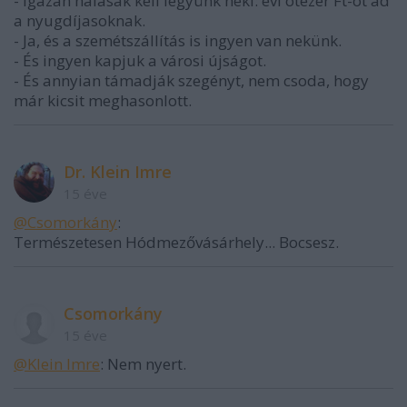
- Igazán hálásak kell legyünk neki: évi ötezer Ft-ot ad
a nyugdíjasoknak.
- Ja, és a szemétszállítás is ingyen van nekünk.
- És ingyen kapjuk a városi újságot.
- És annyian támadják szegényt, nem csoda, hogy
már kicsit meghasonlott.
Dr. Klein Imre
15 éve
@Csomorkány
:
Természetesen Hódmezővásárhely... Bocsesz.
Csomorkány
15 éve
@Klein Imre
: Nem nyert.