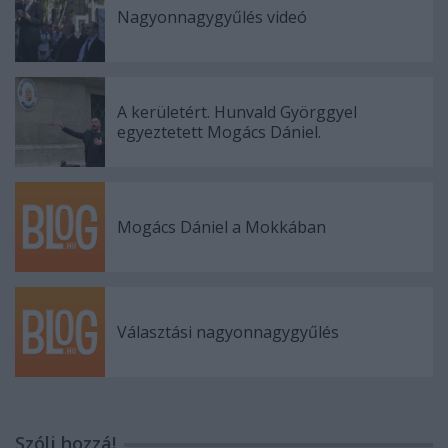
Nagyonnagygyűlés videó
A kerületért. Hunvald Györggyel
egyeztetett Mogács Dániel.
Mogács Dániel a Mokkában
Választási nagyonnagygyűlés
Szólj hozzá!