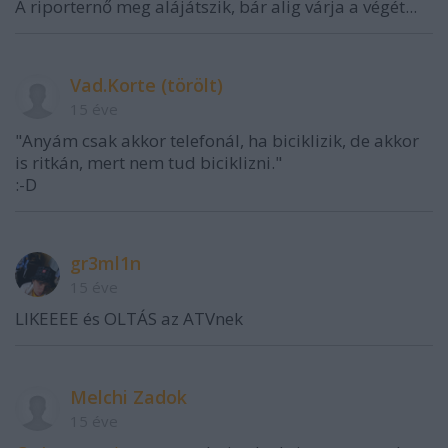
A riporternő meg alájátszik, bár alig várja a végét...
Vad.Korte (törölt)
15 éve
"Anyám csak akkor telefonál, ha biciklizik, de akkor
is ritkán, mert nem tud biciklizni."
:-D
gr3ml1n
15 éve
LIKEEEE és OLTÁS az ATVnek
Melchi Zadok
15 éve