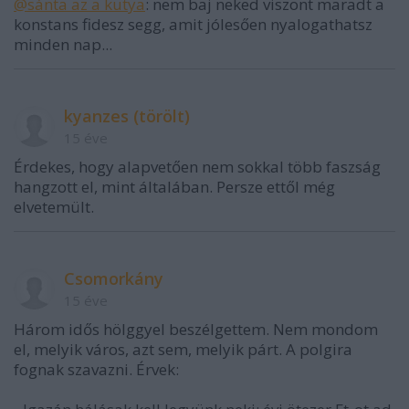
@sánta az a kutya
: nem baj neked viszont maradt a
konstans fidesz segg, amit jólesően nyalogathatsz
minden nap...
kyanzes (törölt)
15 éve
Érdekes, hogy alapvetően nem sokkal több faszság
hangzott el, mint általában. Persze ettől még
elvetemült.
Csomorkány
15 éve
Három idős hölggyel beszélgettem. Nem mondom
el, melyik város, azt sem, melyik párt. A polgira
fognak szavazni. Érvek: