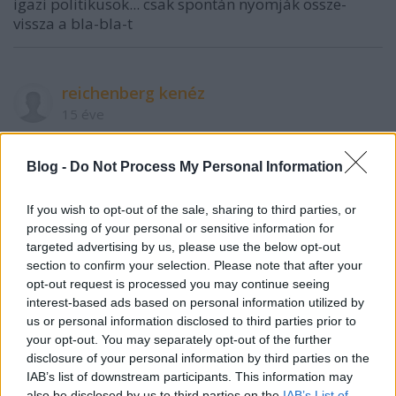
igazi politikusok... csak spontán nyomják össze-
vissza a bla-bla-t
reichenberg kenéz
15 éve
Szerintem jó volt ez. Mondjuk az elején a
Kálmánozás nettó bunkóság volt de hát nem lehet
Blog -
Do Not Process My Personal Information
mindenki tökéletes (elég ha én az vagyok...)A riporter
csajt most láttam először (nem nagyon nézek
If you wish to opt-out of the sale, sharing to third parties, or
Televíziót) nem igazán tudta eldönteni szerintem
processing of your personal or sensitive information for
hogy most mi a franc van... Szerintem a csajnak nincs
targeted advertising by us, please use the below opt-out
humorérzéke...
section to confirm your selection. Please note that after your
opt-out request is processed you may continue seeing
interest-based ads based on personal information utilized by
us or personal information disclosed to third parties prior to
naccsaládos
your opt-out. You may separately opt-out of the further
15 éve
disclosure of your personal information by third parties on the
Mi?a Mogácsi Úr nem mondta komolyan, a mi
IAB’s list of downstream participants. This information may
also be disclosed by us to third parties on the
IAB’s List of