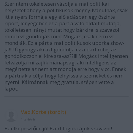
Szerintem tökéletesen vázolja a mai politikai
helyzetet ahogy a politikusok megnyilvánulnak, csak
itt a nyers formája egy élő adásban egy őszinte
riport, lényegében ez a párt a való oldalt mutatja,
tökéletesen irányt mutat hogy bárkire is szavazol
mind ezt gondolják mint Mogács, csak nem ezt
mondják. Ez a párt a mai politikusok uborka show-
ja!!!! Úgyhogy aki azt gondolja ez a párt röhej az
gondolkozzon el kire szavaz??!!! Mogács intelligensen
felvázolja mi zajlik manapság, aki intelligens az
megértette az nem azt mondja erre hogy vicc. Ennek
a pártnak a célja hogy felnyissa a szemeket és nem
nyerni. Kálmánnak meg gratula, szépen vette a
lapot.
Vad.Korte (törölt)
15 éve
Ez elképesztően jó! Ezért fogok rájuk szavazni!