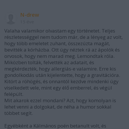
N-drew
15 éve
Valaha valamikor olvastam egy történetet. Teljes
részletességgel nem tudom már, de a lényeg az volt,
hogy több emeletet zuhant, összezúzta magát,
bevitték a kórházba. Ott úgy néztek rá az ápolók és
orvosok, hogy nem marad meg. Lemondtak róla.
Miközben tolták, felvették az adatait, és
megkérdezték, hogy allergiás-e valamire. Erre kis
gondolkodás után kijelentette, hogy a gravitációra.
Kitört a röhögés, és onnantól kezdve mindenki úgy
viselkedett vele, mint egy élő emberrel, és végül
felépült.
Mit akarok ezzel mondani? Azt, hogy komolyan is
lehet venni a dolgokat, de néha a humor sokkal
többet segít.
Egyébként a Kálmános poén betanult volt, és