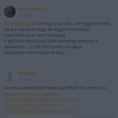
kodó tamás
15 éve
@bencekristof
: az öreg az jo volt... ne higgyünk neki...
meg a másik is hogy ne vegyük komolyan
szerintem ez a riport a lényeg
a győzike-lagzilajcsi klón hadsereg lemossa a
választást... 2 706 292 zombi országa
na persze már kínálat se lesz...
Rekspa
15 éve
Azoknak akik többet lának az MKKP-be, mint ami:
www.youtube.com/watch?
v=YM7h92WOOCY&feature=related
www.youtube.com/watch?
v=xXRqVERBM8c&feature=related