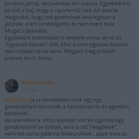
bunkón jött ki, de poénnak lett szánva. Egyébként is
az volt a baj, hogy a riporternő csak azt akarta
megtudni, hogy mit gondolnak ténylegesen a
jelöltek, ezért ismételgette, és nem ment bele
Mogács játékába.
Egyébként poénosabb is lehetett volna, de ez az
"Egyenes beszéd" volt, ahol a nem egyenes beszéd
nem szokott téma lenni. Mogács meg próbált
poénos lenni. Ennyi.
kodó tamás
15 éve
@N-drew
: ja ja mindketten csak egy egy
gondolatnyit készültek. a kálmánnal és az egyetlen
kérdéssel...
de szerintem a többi spontán volt és egymás egy
gondolatáról se tudtak, arra is ott "reagáltak".
nem lett volna jobb ha felkészülnek... pont mint az