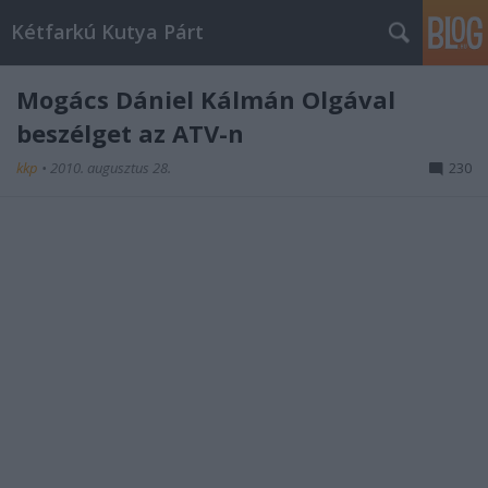
Kétfarkú Kutya Párt
Mogács Dániel Kálmán Olgával
beszélget az ATV-n
kkp
•
2010. augusztus 28.
230