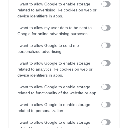
I want to allow Google to enable storage
related to advertising like cookies on web or
Stofi82
device identifiers in apps.
15 éve
I want to allow my user data to be sent to
Kálmán Olga szerintem profin kezele a helyzete.
Google for online advertising purposes.
Mogács Dániel próbálkozik, de szerintem gyenge.
I want to allow Google to send me
personalized advertising.
murunga
I want to allow Google to enable storage
15 éve
related to analytics like cookies on web or
egy szóval: szar.
device identifiers in apps.
I want to allow Google to enable storage
kálmán olga pedig ügyes és profi.
related to functionality of the website or app.
I want to allow Google to enable storage
janipapa1
related to personalization.
15 éve
I want to allow Google to enable storage
A FIDESZ is nagyjából ez és énnyi, csak ők már több,