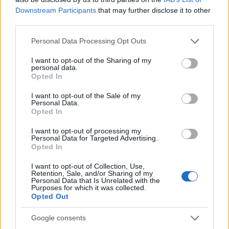
elhangzott?Én elhittem!, most csalódott vagyok.
Downstream Participants
that may further disclose it to other
third parties.
reccs
Please note that this website/app uses one or more Google
Personal Data Processing Opt Outs
services and may gather and store information including but
15 éve
not limited to your visit or usage behaviour. You may click to
I want to opt-out of the Sharing of my
@reichenberg kenéz
: Nincs a fenét, nézd meg
personal data.
grant or deny consent to Google and its third-party tags to
Opted In
jobban, magában végig röhögött, csak igyekezett
use your data for below specified purposes in below Google
nem mutatni
consent section.
I want to opt-out of the Sale of my
Personal Data.
Opted In
Lovastengerész
I want to opt-out of processing my
Personal Data for Targeted Advertising.
15 éve
Opted In
hát....
I want to opt-out of Collection, Use,
Mogács Úr már a Showder klubban is gyengus volt...
Retention, Sale, and/or Sharing of my
Personal Data that Is Unrelated with the
nem sokat fejlődött azóta szegény.
Purposes for which it was collected.
tulajdonképpen jót tesznek neki nálánál
Opted Out
szellemesebb partnerek, mint Kálmán Olga vagy a
kimondhatatlan nevü TV2-s srác
Google consents