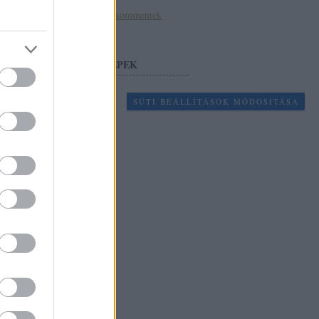
Atom
bejegyzések
,
kommentek
INDAFOTÓ KÉPEK
SÜTI BEÁLLÍTÁSOK MÓDOSÍTÁSA