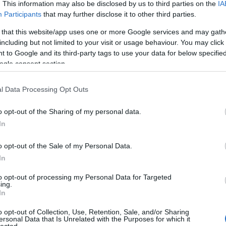
. This information may also be disclosed by us to third parties on the
IA
k!
Participants
that may further disclose it to other third parties.
2010.09.03. 21:25:26
ület "Az egyetlen értelmes választás ..." (- mármint 2014. tavaszáig ugye!
 that this website/app uses one or more Google services and may gath
including but not limited to your visit or usage behaviour. You may click 
 to Google and its third-party tags to use your data for below specifi
ogle consent section.
nak minősülnek, értük a
szolgáltatás technikai
üzemeltetője semmilyen felelősséget nem vállal, azokat nem ellenőrzi. Kifogás eset
adatvédelmi tájékoztatóban
.
l Data Processing Opt Outs
o opt-out of the Sharing of my personal data.
In
Válasz erre
o opt-out of the Sale of my Personal Data.
8:36:14
In
nálunk) nincs mkkp-s jelölt, majd rárajzolom a szavazólapra jól, és be is
s színnel vagy más tollal.
to opt-out of processing my Personal Data for Targeted
ing.
Válasz erre
In
2010.09.03. 19:01:18
varosi.blog.hu
o opt-out of Collection, Use, Retention, Sale, and/or Sharing
ersonal Data that Is Unrelated with the Purposes for which it
em nagyon tetszett volna a Parlament előtti Margitsziget, még akkor is, ha
lected.