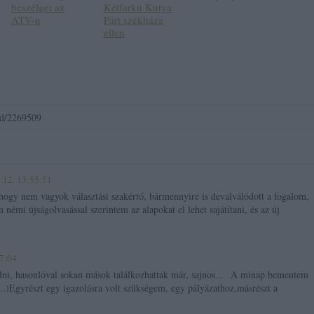
beszélget az
Kétfarkú Kutya
ATV-n
Párt székháza
ellen
/id/2269509
.12. 13:55:51
 hogy nem vagyok választási szakértő, bármennyire is devalválódott a fogalom,
némi újságolvasással szerintem az alapokat el lehet sajátítani, és az új
57:04
lni, hasonlóval sokan mások találkozhattak már, sajnos... A minap bementem
...)Egyrészt egy igazolásra volt szükségem, egy pályázathoz,másrészt a