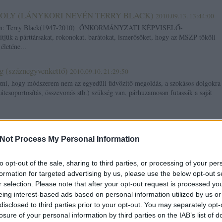
ÁROLY (LÁNYKORI NEVÉN TERRY BLACK)
2010.09.13. 13:44:00
n: Terry Black(1947-2010) ÖNKORMÁNYZATI KÉPVISELŐ-
tjük a párttársakat, rokonokat, barátokat, ismerősöket, hogy az MSZP tököli
életéne...
g (száznegyvenkettő)
2010.09.10. 21:29:50
zni, hogy módszerem nem az egyedüli üdvözítő megoldás, a szokásos dolgokra
, átcsoportosítás, összevonás stb.) szükség van, párhuzamosan futassák a saját
ők enciklopédiája: A paranoid nemvevő
2010.09.06. 10:12:49
ll. Gennyes és kész! És igen, van legalább egy bibircsók az állán, szőrszál-
Not Process My Personal Information
id szívesebben meózza a lakást telefonon, a virtuális nem az ő homokozója.
to opt-out of the sale, sharing to third parties, or processing of your per
formation for targeted advertising by us, please use the below opt-out s
.04. 23:23:06
r selection. Please note that after your opt-out request is processed y
 farka nem tett be a párt adatbázisába, nem szeretnék én lenni a
eing interest-based ads based on personal information utilized by us or
ik célpontja.:D Remélem nem fog egy üde színfolt eltűnni a politikából…:D
disclosed to third parties prior to your opt-out. You may separately opt-
losure of your personal information by third parties on the IAB’s list of