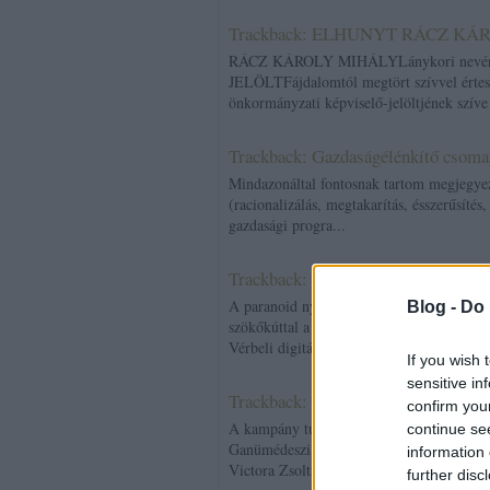
Trackback: ELHUNYT RÁCZ K
RÁCZ KÁROLY MIHÁLYLánykori nevé
JELÖLTFájdalomtól megtört szívvel értesí
önkormányzati képviselő-jelöltjének szíve 
Trackback: Gazdaságélénkítő csoma
Mindazonáltal fontosnak tartom megjegye
(racionalizálás, megtakarítás, ésszerűsítés
gazdasági progra...
Trackback: Neurotikus lakásnemvev
A paranoid nyilvánvalóan a sötét oldalon á
Blog -
Do 
szökőkúttal a közepén.A kőkorszaki parano
Vérbeli digitális ...
If you wish 
sensitive in
Trackback: Valami véget ért?
2010.09
confirm you
A kampány tutira, remélem a kutya második
continue se
Ganümédeszi Galaktokolonialista Párt egy
information 
Victora Zsoltnak kb 3000, ...
further disc