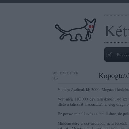
Két
Kopogt
2010.09.03. 18:08
Kopogtat
kkp
Victora Zsoltnak kb 3000, Mogács Dánielne
Volt még 110 000 egy talicskában, de azt 
illető a talicskát visszaadhatná, elég drága v
Ez persze mind kevés az induláshoz, de pé
Mindenesetre a szavazólapon nem leszünk 
ezt-azt, Mogács úr kampányvideója is n