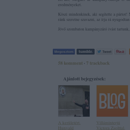
eredményeket.
Köszi mindenkinek, aki segítette a pártot!
ránk szeretne szavazni, az írja rá nyugodtan
Jövő szombaton kampányzáró ivást tartunk,
58
komment
·
7
trackback
Ajánlott bejegyzések:
A kerületért.
Villáminterjú
Hunvald
Victora Zsolttal,