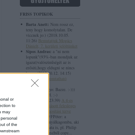
FRISS TOPIKOK
Barta Anett:
Nem rossz ez,
teny hogy komolytalan. De
viccnek jo:)
(
2018.10.05.
11:26
)
Bemutatjuk Mogács
Dánielt, 7. kerületi jelöltünket
Sipos Andras:
a "ni nem
lopunk"(93%-ban mondjuk az
igazat)valószinűségét az is
erősiti,hogy eldugni se nincs
hov...
(
2013.10.12. 14:15
)
Letölthető, nyomtatható
anyagok
la42:
@Lowtyo: Bazze. :-)))
Megnevettettél. :-)
sonal or
(
2013.10.11. 23:39
)
A 4-es
metró miatt kiásott felesleges
ection to
alagutak hasznosítási terve
ou may
solar flare:
@FPéter: a
 personal
ganümédeszi nyálkagomba, aki
out of the
ráadásul telepata is, pl. Philip
 downstream
K. Dick regényéből copy...