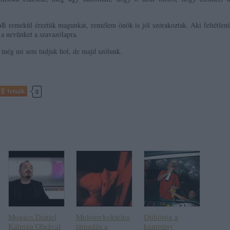
 Mi remekül éreztük magunkat, remélem önök is jól szórakoztak. Aki feltétlen
 a nevünket a szavazólapra.
 még mi sem tudjuk hol, de majd szólunk.
Tetszik
0
Mogács Dániel
Molotovkoktélos
Dübörög a
Kálmán Olgával
támadás a
kampány