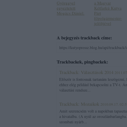
Györggyel
a Magyar
egyeztetett
Kétfarkú Kutya
Mogács Dániel.
Párt
főpolgármester-
jelöltjével
A bejegyzés trackback címe:
https://kutyopressz.blog.hu/api/trackback
Trackbackek, pingbackek:
Trackback: Választások 2014
2011.07
Először is fontosnak tartanám leszögezni,
ehhez elég például bekapcsolni a TV-t. Ám 
választási rendsze...
Trackback: Mozaikok
2010.09.17. 02:
Amit szerencsém volt a napokban tapaszta
a hivatalba. (A nyúl az oroszlánbarlangba
szombati nyárb...