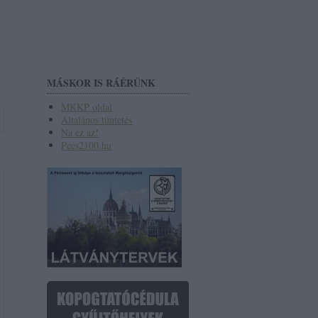
MÁSKOR IS RÁÉRÜNK
MKKP oldal
Általános tüntetés
Na ez az!
Pecs2100.hu