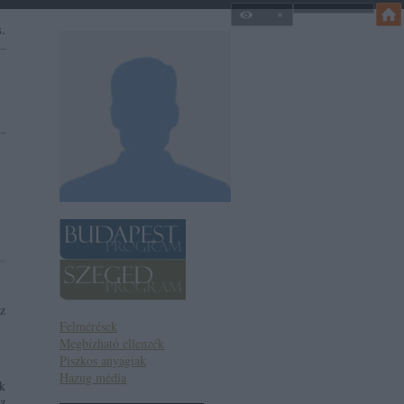
.
z
Felmérések
Megbízható ellenzék
Piszkos anyagiak
Hazug média
k
z