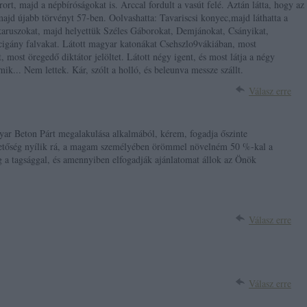
rrort, majd a népbíróságokat is. Arccal fordult a vasút felé. Aztán látta, hogy az
majd újabb törvényt 57-ben. Oolvashatta: Tavariscsi konyec,majd láthatta a
Ikaruszokat, majd helyettük Széles Gáborokat, Demjánokat, Csányikat,
 cigány falvakat. Látott magyar katonákat Csehszlo9vákiában, most
, most öregedő diktátor jelöltet. Látott négy igent, és most látja a négy
k... Nem lettek. Kár, szólt a holló, és beleunva messze szállt.
Válasz erre
ar Beton Párt megalakulása alkalmából, kérem, fogadja őszinte
etőség nyílik rá, a magam személyében örömmel növelném 50 %-kal a
g a tagsággal, és amennyiben elfogadják ajánlatomat állok az Önök
Válasz erre
Válasz erre