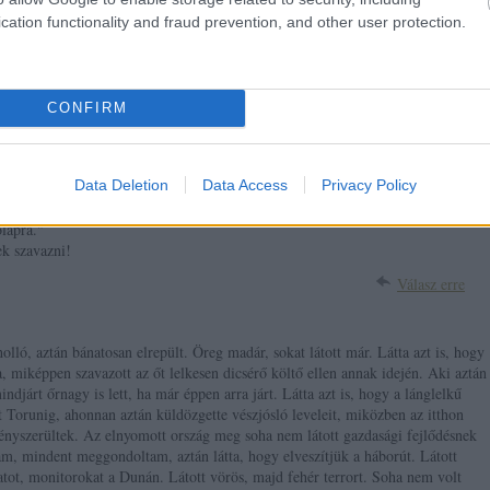
cation functionality and fraud prevention, and other user protection.
Válasz erre
2010.09.03. 19:53:14
om/
úgy.
CONFIRM
Válasz erre
Data Deletion
Data Access
Privacy Policy
ólapra."
ek szavazni!
Válasz erre
lló, aztán bánatosan elrepült. Öreg madár, sokat látott már. Látta azt is, hogy
, miképpen szavazott az őt lelkesen dicsérő költő ellen annak idején. Aki aztán
djárt őrnagy is lett, ha már éppen arra járt. Látta azt is, hogy a lánglelkű
t Torunig, ahonnan aztán küldözgette vészjósló leveleit, miközben az itthon
ényszerültek. Az elnyomott ország meg soha nem látott gazdasági fejlődésnek
m, mindent meggondoltam, aztán látta, hogy elveszítjük a háborút. Látott
ratot, monitorokat a Dunán. Látott vörös, majd fehér terrort. Soha nem volt