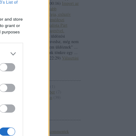
B’s List of
(
2013.08.14. 00:16
)
Import az
űrből. A legújabb
kampánystratégia, exluzív
er and store
interjú a Ganümédeszi
Galaktokolonialista Párt
to grant or
kampánymanagerével.
ed purposes
Felőlény:
"ha üldözési
mániában szenvedsz, még nem
biztos hogy nem üldöznek" ...
én
hogyan tegyünk tönkre egy ...
(
2013.03.14. 22:29
)
Választási
eredmények
ARCHÍVUM
2010 október
(
1
)
2010 szeptember
(
7
)
2010 augusztus
(
39
)
Tovább
...
FEEDEK
RSS 2.0
bejegyzések
,
kommentek