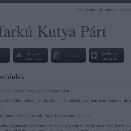
Az egyetlen értelmes választás
farkú Kutya Párt
Hogyan
Letölthető
ató
Program
segíthetek
anyagok
ócédulák
k 233, Kovács Gergelynek 700 körüli lett.
valaki eltolta, mikor nem figyeltünk. A cédulák most már nem fontosak, de a
olt.
ldául gombócból egész sok. Vagy Tyrannosaurus rexből.
rajta, a kampány ezért most takaréklángra kapcsol, még majd azért posztolun
emsoká elkészül, meg úgy hallottam, hogy ő nem biztos, hogy elismeri a