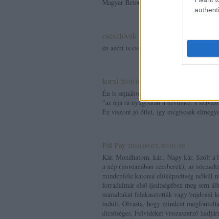
Magyar Beton Párt
authenti
cseszlovák
·
http://cseszlovak.tumblr.c
én azért is csak rátok szavazok. így vagy 
korxi
2010.09.03. 19:58:56
Én is sajnálom.
"az írja rá nyugodtan a nevünket a szavaz
Ez viszont jó ötlet, így mégiscsak elmegy
Pál Pay
2010.09.03. 20:01:38
Kár. Mondhatom, kár., Nagy kár. Szólt a ho
a nép (mostanában zemberek), az istenadta
mindenféle katonai előképzettség nélkül min
forradalmár első ijedtségében meg sem áll
maradtakat felakasztották vagy bujdosni k
indult. Olvasta, hogy mindent megfontolta
dicsőséges, Felvidéket visszaszerző hadjá