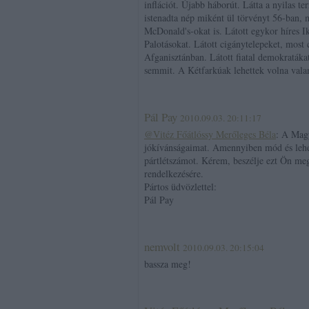
inflációt. Újabb háborút. Látta a nyilas te
istenadta nép miként ül törvényt 56-ban, 
McDonald's-okat is. Látott egykor híres 
Palotásokat. Látott cigánytelepeket, most
Afganisztánban. Látott fiatal demokratákat
semmit. A Kétfarkúak lehettek volna valami
Pál Pay
2010.09.03. 20:11:17
@Vitéz Főátlóssy Merőleges Béla
: A Magy
jókívánságaimat. Amennyiben mód és leh
pártlétszámot. Kérem, beszélje ezt Ön me
rendelkezésére.
Pártos üdvözlettel:
Pál Pay
nemvolt
2010.09.03. 20:15:04
bassza meg!