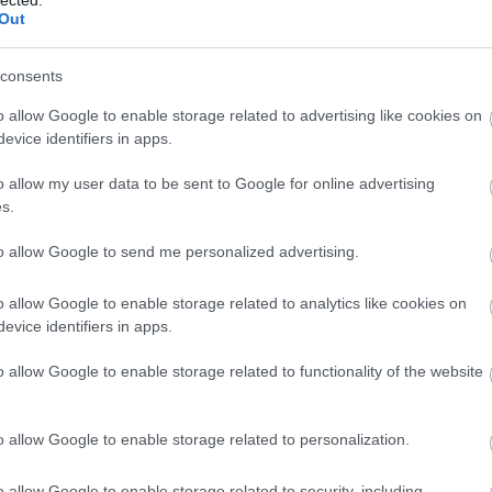
 a Margit Hidat.
Out
Válasz erre
consents
0.09.03. 19:45:08
o allow Google to enable storage related to advertising like cookies on
ánra... Utoljára segítettem: Felhívtam Viktort, beszéltem vele bár így utólag
evice identifiers in apps.
roltam, ezért pár dolgot megígért:
a. Előtte a többit is. Az országgyűlés önmagát oszlatja fel, az
o allow my user data to be sent to Google for online advertising
ilvánítják és azt is feloszlatják. Feloszlatják még a nagykanizsai Önkéntes
s.
t.
 mindenkit rábeszél hogy vonuljon vissza a közélettől. Mondjuk Kiszel
to allow Google to send me personalized advertising.
tok nem vonatkozik, értetek csinálja - lelkiismeret furdalása van a talicska
o allow Google to enable storage related to analytics like cookies on
ertészkedni fog és megvalósítja régi álmát: megtanul balettozni.
evice identifiers in apps.
 keveset kell aludni és jönnek az előrehozott országgyűlési választások! Csak Ti
fő) fogunk indulni, de én korrupt vagyok, majd jól megvehetitek a kopogtató
o allow Google to enable storage related to functionality of the website
o allow Google to enable storage related to personalization.
o allow Google to enable storage related to security, including