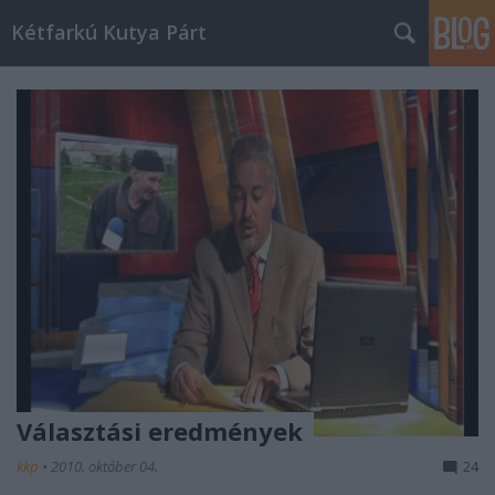
Kétfarkú Kutya Párt
Választási eredmények
kkp
•
2010. október 04.
24