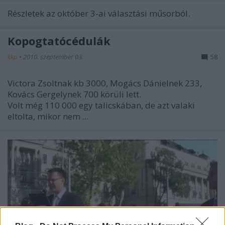
Részletek az október 3-ai választási műsorból.
Kopogtatócédulák
kkp
•
2010. szeptember 03.
58
Victora Zsoltnak kb 3000, Mogács Dánielnek 233,
Kovács Gergelynek 700 körüli lett.
Volt még 110 000 egy talicskában, de azt valaki
eltolta, mikor nem ...