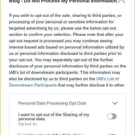
Blog -
Do Not Process My Personal Information
If you wish to opt-out of the sale, sharing to third parties, or
processing of your personal or sensitive information for
targeted advertising by us, please use the below opt-out
section to confirm your selection. Please note that after your
Nagyonnagygyűlés videó
opt-out request is processed you may continue seeing
interest-based ads based on personal information utilized by
kkp
•
2010. szeptember 03.
6
us or personal information disclosed to third parties prior to
your opt-out. You may separately opt-out of the further
disclosure of your personal information by third parties on the
IAB’s list of downstream participants. This information may
also be disclosed by us to third parties on the
IAB’s List of
Downstream Participants
that may further disclose it to other
A kerületért. Hunvald Györggyel
third parties.
egyeztetett Mogács Dániel.
Please note that this website/app uses one or more Google
Personal Data Processing Opt Outs
services and may gather and store information including but
kkp
•
2010. szeptember 03.
8
not limited to your visit or usage behaviour. You may click to
I want to opt-out of the Sharing of my
personal data.
grant or deny consent to Google and its third-party tags to
Opted In
Mogács Dániel, a Magyar Kétfarkú Kutya Párt VII.
use your data for below specified purposes in below Google
kerületi jelöltje biztosra veszi, hogy polgármesternek
consent section.