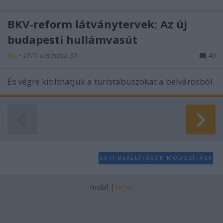
BKV-reform látványtervek: Az új
budapesti hullámvasút
kkp
•
2010. augusztus 30.
49
És végre kitilthatjuk a turistabuszokat a belvárosból.
SÜTI BEÁLLÍTÁSOK MÓDOSÍTÁSA
mobil
|
teljes