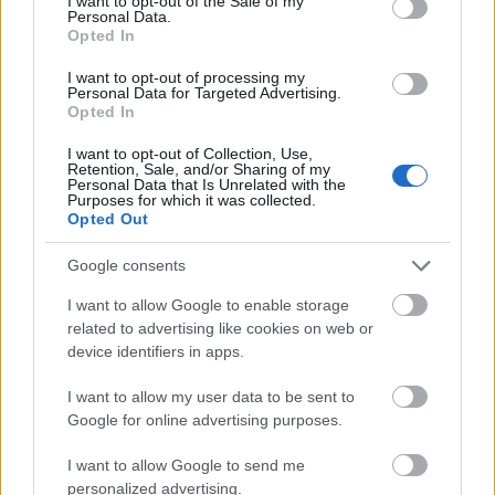
I want to opt-out of the Sale of my
választják. Bár a pozíció betöltésére ...
Personal Data.
Opted In
A 4-es metró miatt kiásott felesleges
I want to opt-out of processing my
Personal Data for Targeted Advertising.
alagutak hasznosítási terve
Opted In
kkp
•
2010. szeptember 03.
72
I want to opt-out of Collection, Use,
Retention, Sale, and/or Sharing of my
Personal Data that Is Unrelated with the
Köztudott, hogy a 4-es metró építkezése már évekkel
Purposes for which it was collected.
Opted Out
ezelőtt leállt. A Kétfarkú Kutya Párt úgy gondolja,
hogy ezt a rossz emlékű négyest már ...
Google consents
Villáminterjú Victora Zsolttal, a
I want to allow Google to enable storage
related to advertising like cookies on web or
Magyar Kétfarkú Kutya Párt
device identifiers in apps.
főpolgármester-jelöltjével
I want to allow my user data to be sent to
kkp
•
2010. szeptember 02.
2
Google for online advertising purposes.
I want to allow Google to send me
Bede Márton:
Victora úr, hát lehet még ennél is
personalized advertising.
viccesebbnek lenni,