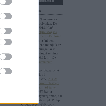
FRISS TOPIKOK
Barta Anett:
Nem rossz ez,
teny hogy komolytalan. De
viccnek jo:)
(
2018.10.05.
11:26
)
Bemutatjuk Mogács
Dánielt, 7. kerületi jelöltünket
Sipos Andras:
a "ni nem
lopunk"(93%-ban mondjuk az
igazat)valószinűségét az is
erősiti,hogy eldugni se nincs
hov...
(
2013.10.12. 14:15
)
Letölthető, nyomtatható
anyagok
la42:
@Lowtyo: Bazze. :-)))
Megnevettettél. :-)
(
2013.10.11. 23:39
)
A 4-es
metró miatt kiásott felesleges
alagutak hasznosítási terve
solar flare:
@FPéter: a
ganümédeszi nyálkagomba, aki
ráadásul telepata is, pl. Philip
K. Dick regényéből copy...