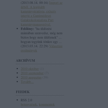
(
2013.08.14. 00:16
)
Import az
űrből. A legújabb
kampánystratégia, exluzív
interjú a Ganümédeszi
Galaktokolonialista Párt
kampánymanagerével.
Felőlény:
"ha üldözési
mániában szenvedsz, még nem
biztos hogy nem üldöznek" ...
hogyan tegyünk tönkre egy ...
(
2013.03.14. 22:29
)
Választási
eredmények
ARCHÍVUM
2010 október
(
1
)
2010 szeptember
(
7
)
2010 augusztus
(
39
)
Tovább
...
FEEDEK
RSS 2.0
bejegyzések
,
kommentek