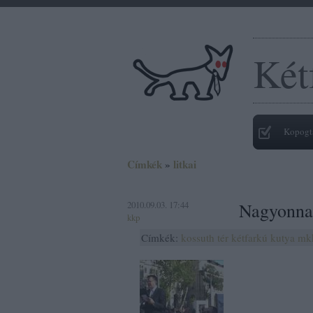
Két
Kopogt
Címkék
»
litkai
2010.09.03. 17:44
Nagyonna
kkp
Címkék:
kossuth tér
kétfarkú kutya
mk