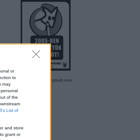
OSÍTÁSA
sonal or
ection to
ketfarkukutya@gmail.com
ou may
 personal
out of the
 downstream
B’s List of
er and store
to grant or