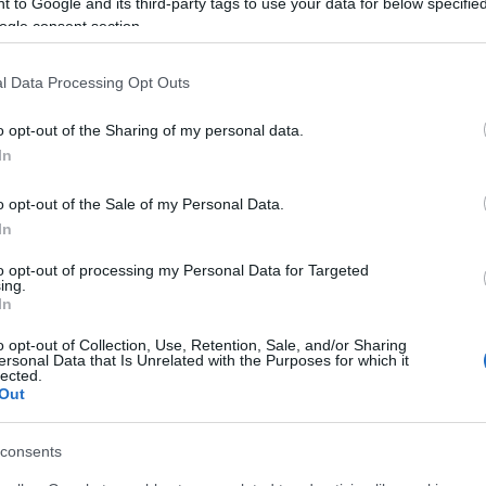
 to Google and its third-party tags to use your data for below specifi
ogle consent section.
l Data Processing Opt Outs
o opt-out of the Sharing of my personal data.
In
o opt-out of the Sale of my Personal Data.
In
to opt-out of processing my Personal Data for Targeted
ing.
In
o opt-out of Collection, Use, Retention, Sale, and/or Sharing
ersonal Data that Is Unrelated with the Purposes for which it
lected.
Out
consents