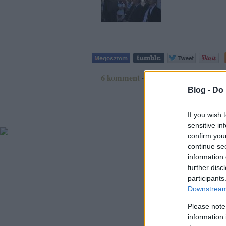
6
komment
·
3
trackback
Blog -
Do 
If you wish 
sensitive in
confirm you
continue se
information 
further disc
participants
Downstream 
Please note
information 