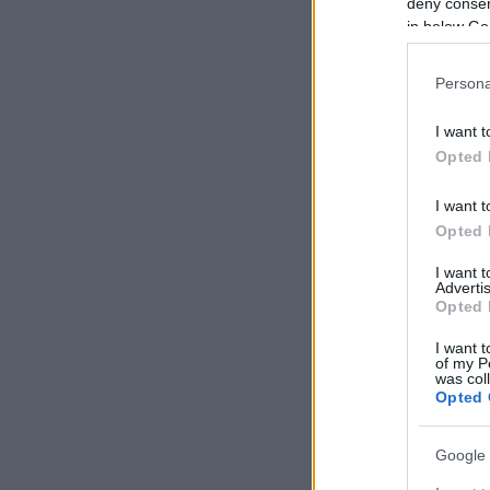
deny consent
in below Go
Persona
I want t
Opted 
I want t
Opted 
I want 
Advertis
Opted 
I want t
of my P
was col
Opted 
Google 