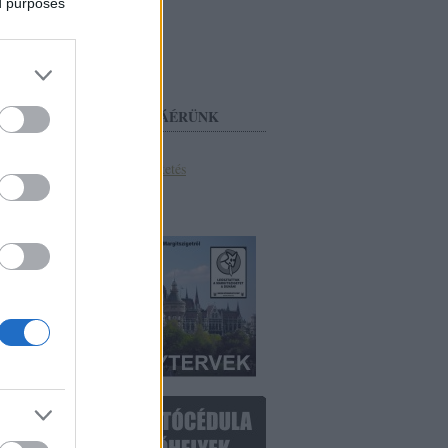
ed purposes
MÁSKOR IS RÁÉRÜNK
MKKP oldal
Általános tüntetés
Na ez az!
Pecs2100.hu