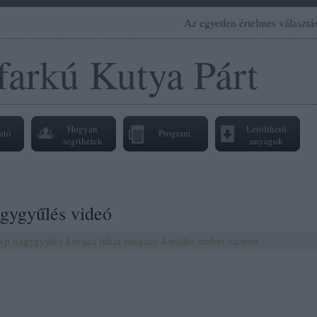
Az egyetlen értelmes választás
farkú Kutya Párt
Hogyan
Letölthető
ató
Program
segíthetek
anyagok
gygyűlés videó
kp
nagygyűlés
kovács
litkai
mogács
4 millió ember
victora